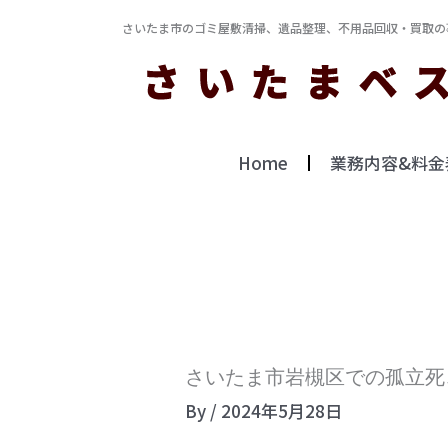
内
さいたま市のゴミ屋敷清掃、遺品整理、不用品回収・買取の
容
を
ス
キ
Home
業務内容&料金
ッ
プ
さいたま市岩槻区での孤立死
By
/
2024年5月28日