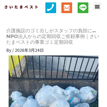
内
メ
容
ニ
を
ュ
ス
ー
介護施設のゴミ出しがスタッフの負担に…
キ
NPO法人からの定期回収ご依頼事例｜さい
ッ
たまベストの事業ゴミ定期回収
プ
By
/
2026年3月24日