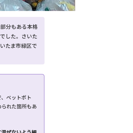
d
e
た部分もある本格
況でした。さいた
いたま市緑区で
で、ペットボト
められた箇所もあ
に混ぜないよう細