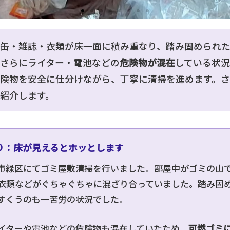
缶・雑誌・衣類が床一面に積み重なり、踏み固められ
さらにライター・電池などの
危険物が混在
している状
険物を安全に仕分けながら、丁寧に清掃を進めます。さ
紹介します。
り：床が見えるとホッとします
市緑区にてゴミ屋敷清掃を行いました。部屋中がゴミの山
衣類などがぐちゃぐちゃに混ざり合っていました。踏み固
すくうのも一苦労の状況でした。
イターや電池などの危険物も混在していたため、
可燃ゴミ