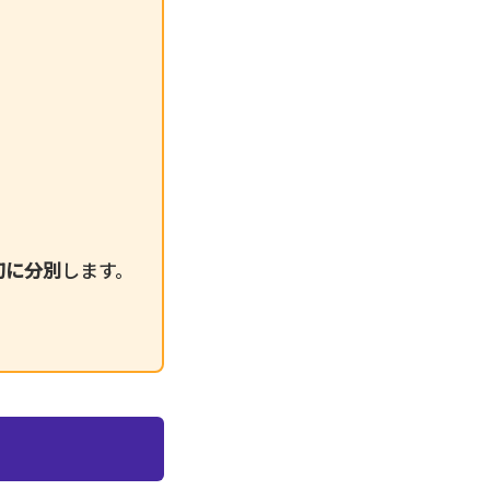
切に分別
します。