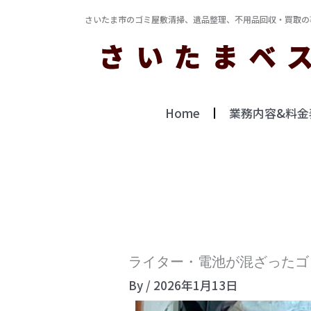
内
さいたま市のゴミ屋敷清掃、遺品整理、不用品回収・買取の
容
を
ス
キ
Home
業務内容&料金
ッ
プ
ライター・電池が混ざったゴ
By
/
2026年1月13日