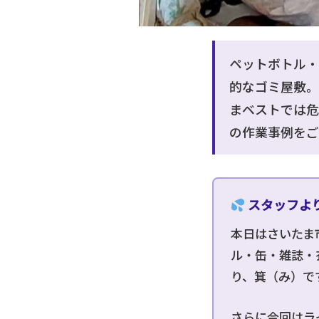
s
s
l
ペットボトル・
i
的なゴミ屋敷。
d
まベストでは危
e
の作業事例をご
スタッフよ
本日はさいたま
ル・缶・雑誌・
り、箕（み）で
さらに今回はラ