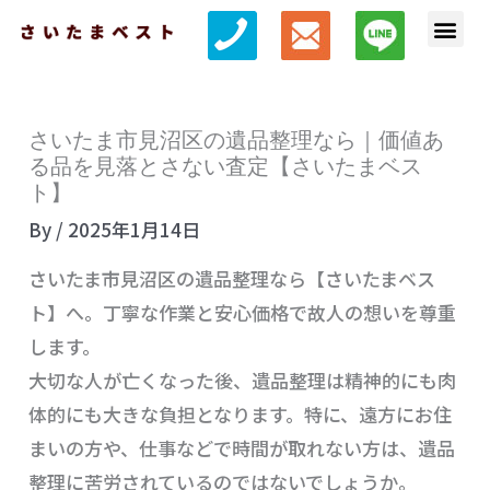
内
メ
容
ニ
を
ュ
ス
ー
さいたま市見沼区の遺品整理なら｜価値あ
キ
る品を見落とさない査定【さいたまベス
ッ
ト】
プ
By
/
2025年1月14日
さいたま市見沼区の遺品整理なら【さいたまベス
ト】へ。丁寧な作業と安心価格で故人の想いを尊重
します。
大切な人が亡くなった後、遺品整理は精神的にも肉
体的にも大きな負担となります。特に、遠方にお住
まいの方や、仕事などで時間が取れない方は、遺品
整理に苦労されているのではないでしょうか。