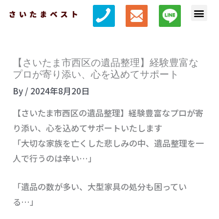
内
メ
容
ニ
を
ュ
ス
ー
【さいたま市西区の遺品整理】経験豊富な
キ
プロが寄り添い、心を込めてサポート
ッ
By
/
2024年8月20日
プ
【さいたま市西区の遺品整理】経験豊富なプロが寄
り添い、心を込めてサポートいたします
「大切な家族を亡くした悲しみの中、遺品整理を一
人で行うのは辛い…」
「遺品の数が多い、大型家具の処分も困ってい
る…」